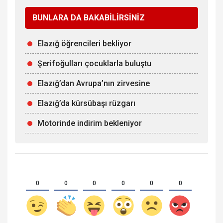
BUNLARA DA BAKABİLİRSİNİZ
Elazığ öğrencileri bekliyor
Şerifoğulları çocuklarla buluştu
Elazığ’dan Avrupa’nın zirvesine
Elazığ’da kürsübaşı rüzgarı
Motorinde indirim bekleniyor
0
0
0
0
0
0