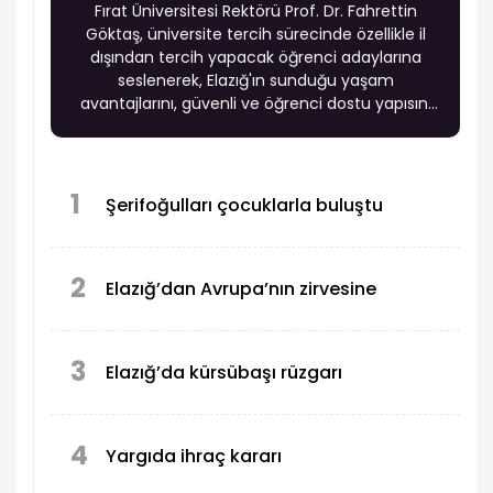
Fırat Üniversitesi Rektörü Prof. Dr. Fahrettin
Göktaş, üniversite tercih sürecinde özellikle il
dışından tercih yapacak öğrenci adaylarına
seslenerek, Elazığ'ın sunduğu yaşam
avantajlarını, güvenli ve öğrenci dostu yapısını
anlattı.
1
Şerifoğulları çocuklarla buluştu
2
Elazığ’dan Avrupa’nın zirvesine
3
Elazığ’da kürsübaşı rüzgarı
4
Yargıda ihraç kararı