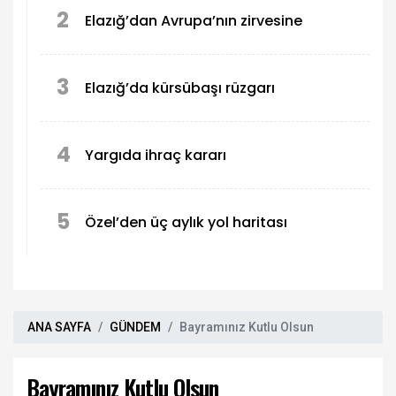
2
Elazığ’dan Avrupa’nın zirvesine
3
Elazığ’da kürsübaşı rüzgarı
4
Yargıda ihraç kararı
5
Özel’den üç aylık yol haritası
ANA SAYFA
GÜNDEM
Bayramınız Kutlu Olsun
Bayramınız Kutlu Olsun