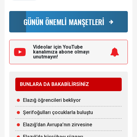
GÜNÜN ÖNEMLİ MANŞETLERİ
Videolar için YouTube
kanalımıza
abone olmayı
unutmayın!
BUNLARA DA BAKABİLİRSİNİZ
Elazığ öğrencileri bekliyor
Şerifoğulları çocuklarla buluştu
Elazığ’dan Avrupa’nın zirvesine
Elazığ’da kürsübaşı rüzgarı