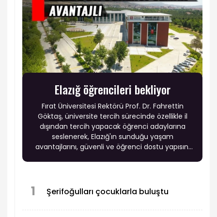
Elazığ öğrencileri bekliyor
Fırat Üniversitesi Rektörü Prof. Dr. Fahrettin
Göktaş, üniversite tercih sürecinde özellikle il
dışından tercih yapacak öğrenci adaylarına
seslenerek, Elazığ'ın sunduğu yaşam
avantajlarını, güvenli ve öğrenci dostu yapısını
anlattı.
1
Şerifoğulları çocuklarla buluştu