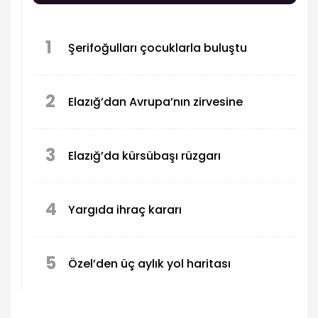
1
Şerifoğulları çocuklarla buluştu
2
Elazığ’dan Avrupa’nın zirvesine
3
Elazığ’da kürsübaşı rüzgarı
4
Yargıda ihraç kararı
5
Özel’den üç aylık yol haritası