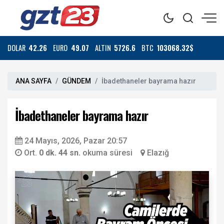
DOLAR
42.26
EURO
49.07
ALTIN
5726.6
BTC
103068.32$
ANA SAYFA
GÜNDEM
İbadethaneler bayrama hazır
İbadethaneler bayrama hazır
24 Mayıs, 2026, Pazar 20:57
Ort.
0 dk. 44 sn.
okuma süresi
Elazığ