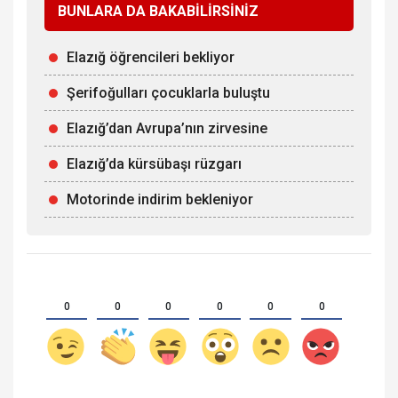
BUNLARA DA BAKABİLİRSİNİZ
Elazığ öğrencileri bekliyor
Şerifoğulları çocuklarla buluştu
Elazığ’dan Avrupa’nın zirvesine
Elazığ’da kürsübaşı rüzgarı
Motorinde indirim bekleniyor
0
0
0
0
0
0