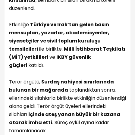
kırsalında
, sembolik bir silah bırakma töreni
düzenlendi.
Etkinliğe
Türkiye ve Irak’tan gelen basın
mensupları, yazarlar, akademisyenler,
siyasetçiler ve sivil toplum kuruluşu
temsilcileri
ile birlikte,
Milli İstihbarat Teşkilatı
(MİT) yetkilileri
ve
IKBY güvenlik
güçleri
katıldı.
Terör örgütü,
Surdaş nahiyesi sınırlarında
bulunan bir mağarada
toplandıktan sonra,
ellerindeki silahlarla birlikte etkinliğin düzenlendiği
alana geldi. Terör örgüt üyeleri ellerindeki
silahları
içinde ateş yanan büyük bir kazana
atarak imha etti.
Süreç eylül ayına kadar
tamamlanacak.