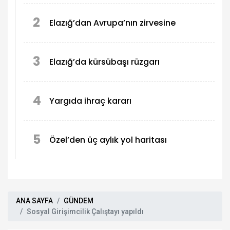
2
Elazığ’dan Avrupa’nın zirvesine
3
Elazığ’da kürsübaşı rüzgarı
4
Yargıda ihraç kararı
5
Özel’den üç aylık yol haritası
ANA SAYFA
GÜNDEM
Sosyal Girişimcilik Çalıştayı yapıldı