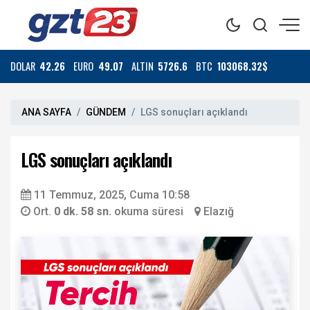
DOLAR
42.26
EURO
49.07
ALTIN
5726.6
BTC
103068.32$
ANA SAYFA
GÜNDEM
LGS sonuçları açıklandı
LGS sonuçları açıklandı
11 Temmuz, 2025, Cuma 10:58
Ort.
0 dk. 58 sn.
okuma süresi
Elazığ