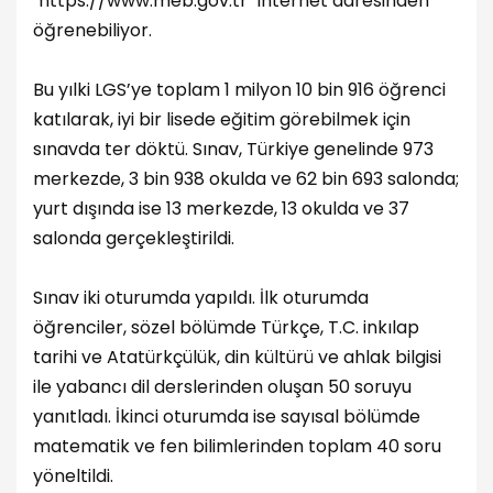
"https://www.meb.gov.tr" internet adresinden
öğrenebiliyor.
Bu yılki LGS’ye toplam 1 milyon 10 bin 916 öğrenci
katılarak, iyi bir lisede eğitim görebilmek için
sınavda ter döktü. Sınav, Türkiye genelinde 973
merkezde, 3 bin 938 okulda ve 62 bin 693 salonda;
yurt dışında ise 13 merkezde, 13 okulda ve 37
salonda gerçekleştirildi.
Sınav iki oturumda yapıldı. İlk oturumda
öğrenciler, sözel bölümde Türkçe, T.C. inkılap
tarihi ve Atatürkçülük, din kültürü ve ahlak bilgisi
ile yabancı dil derslerinden oluşan 50 soruyu
yanıtladı. İkinci oturumda ise sayısal bölümde
matematik ve fen bilimlerinden toplam 40 soru
yöneltildi.