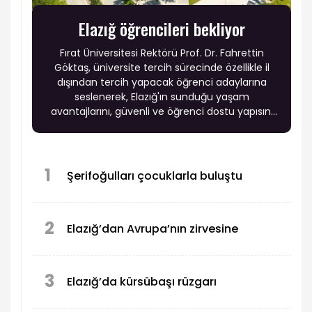
Elazığ öğrencileri bekliyor
Fırat Üniversitesi Rektörü Prof. Dr. Fahrettin
Göktaş, üniversite tercih sürecinde özellikle il
dışından tercih yapacak öğrenci adaylarına
seslenerek, Elazığ'ın sunduğu yaşam
avantajlarını, güvenli ve öğrenci dostu yapısını
anlattı.
1
Şerifoğulları çocuklarla buluştu
2
Elazığ’dan Avrupa’nın zirvesine
3
Elazığ’da kürsübaşı rüzgarı