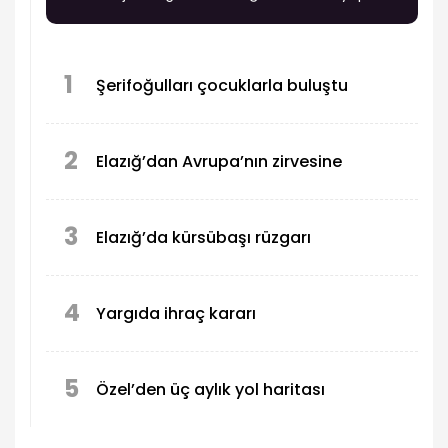
anlattı.
1
Şerifoğulları çocuklarla buluştu
2
Elazığ’dan Avrupa’nın zirvesine
3
Elazığ’da kürsübaşı rüzgarı
4
Yargıda ihraç kararı
5
Özel’den üç aylık yol haritası