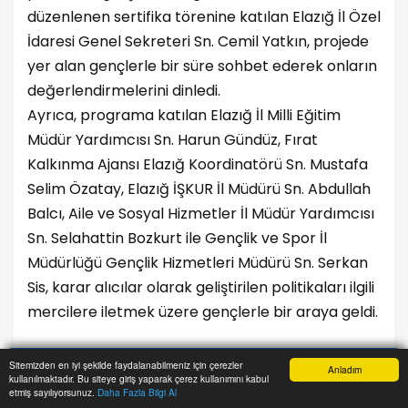
düzenlenen sertifika törenine katılan Elazığ İl Özel
İdaresi Genel Sekreteri Sn. Cemil Yatkın, projede
yer alan gençlerle bir süre sohbet ederek onların
değerlendirmelerini dinledi.
Ayrıca, programa katılan Elazığ İl Milli Eğitim
Müdür Yardımcısı Sn. Harun Gündüz, Fırat
Kalkınma Ajansı Elazığ Koordinatörü Sn. Mustafa
Selim Özatay, Elazığ İŞKUR İl Müdürü Sn. Abdullah
Balcı, Aile ve Sosyal Hizmetler İl Müdür Yardımcısı
Sn. Selahattin Bozkurt ile Gençlik ve Spor İl
Müdürlüğü Gençlik Hizmetleri Müdürü Sn. Serkan
Sis, karar alıcılar olarak geliştirilen politikaları ilgili
mercilere iletmek üzere gençlerle bir araya geldi.
Sitemizden en iyi şekilde faydalanabilmeniz için çerezler
Anladım
kullanılmaktadır. Bu siteye giriş yaparak çerez kullanımını kabul
Anasayfa
Yazarlar
Haber Ara
İhbar Hattı
Menu
etmiş sayılıyorsunuz.
Daha Fazla Bilgi Al