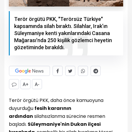
Terör örgütü PKK, "Terörsüz Türkiye"
kapsamında silah bıraktı. Silahlar, Irak’ın
Süleymaniye kenti yakınlarındaki Casana
Mağarası'nda 250 kişilik gözlemci heyetin
gözetiminde bırakıldı.
A+
A-
Terör örgütü PKK, daha önce kamuoyuna
duyurduğu
fesih kararının
ardından
silahsızlanma sürecine resmen
başladı.
Süleymaniye'nin Dukan ilçesi