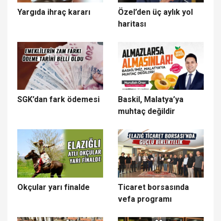
Yargıda ihraç kararı
Özel’den üç aylık yol
haritası
SGK’dan fark ödemesi
Baskil, Malatya’ya
muhtaç değildir
Okçular yarı finalde
Ticaret borsasında
vefa programı