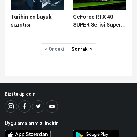
Tarihin en büyük
GeForce RTX 40
sızıntısı
SUPER Serisi Süper
Güçleri Yapay Zeka
Olan Yeni
Kahramanlar
« Önceki
Sonraki »
Görücüye Çıktı
Bizi takip edin
Uygulamalarımızı indirin