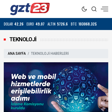
DOLAR
42.26
EURO
49.07
ALTIN
5726.6
BTC
103068.32$
TEKNOLOJİ
ANA SAYFA
TEKNOLOJİ HABERLERİ