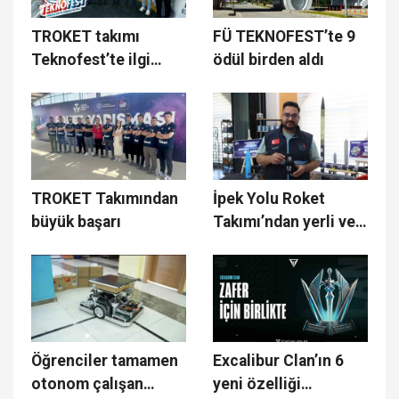
TROKET takımı
FÜ TEKNOFEST’te 9
Teknofest’te ilgi
ödül birden aldı
odağı oldu
TROKET Takımından
İpek Yolu Roket
büyük başarı
Takımı’ndan yerli ve
milli ’uçuş kontrol
kartı’
Öğrenciler tamamen
Excalibur Clan’ın 6
otonom çalışan
yeni özelliği