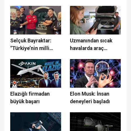
robot üretti: 1 buçuk
duyuruldu
ton yük kaldırabiliyor
Selçuk Bayraktar:
Uzmanından sıcak
"Türkiye’nin milli
havalarda araç
teknoloji hamlesinin
klimaları için hayati
dip dalgası girişimler
uyarı
şeklinde gelmeye
başladı"
Elazığlı firmadan
Elon Musk: İnsan
büyük başarı
deneyleri başladı