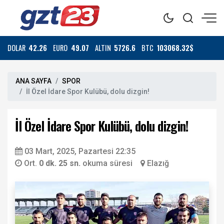
DOLAR
42.26
EURO
49.07
ALTIN
5726.6
BTC
103068.32$
ANA SAYFA
SPOR
İl Özel İdare Spor Kulübü, dolu dizgin!
İl Özel İdare Spor Kulübü, dolu dizgin!
03 Mart, 2025, Pazartesi 22:35
Ort.
0 dk. 25 sn.
okuma süresi
Elazığ