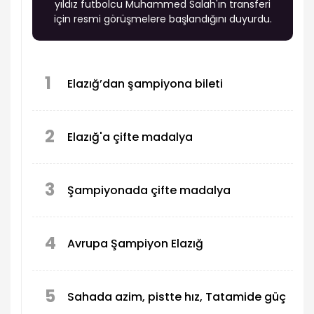
yıldız futbolcu Muhammed Salah'ın transferi
için resmi görüşmelere başlandığını duyurdu.
1
Elazığ’dan şampiyona bileti
2
Elazığ'a çifte madalya
3
Şampiyonada çifte madalya
4
Avrupa Şampiyon Elazığ
5
Sahada azim, pistte hız, Tatamide güç