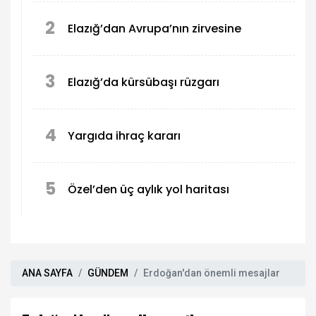
2
Elazığ’dan Avrupa’nın zirvesine
3
Elazığ’da kürsübaşı rüzgarı
4
Yargıda ihraç kararı
5
Özel’den üç aylık yol haritası
ANA SAYFA
GÜNDEM
Erdoğan'dan önemli mesajlar