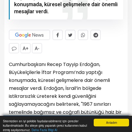
konuşmada, küresel gelişmelere dair önemli
mesajlar verdi.
A+
A-
Cumhurbaşkanı Recep Tayyip Erdoğan,
Büyükelçilerle İftar Programı’nda yaptığı
konuşmada, küresel gelişmelere dair önemli
mesajlar verdi. Erdoğan, İsrail’in bölgede
istikrarsızlık üreterek kendi güvenliğini
sağlayamayacağını belirterek, "1967 sınırları
temelinde bağımsız ve coğrafi bütünlüğü haiz bir
Filistin Devleti kurulmadan İsrail de aradığı huzura
Sitemizden en iyi şekilde faydalanabilmeniz için çerezler
Anladım
kullanılmaktadır. Bu siteye giriş yaparak çerez kullanımını kabul
kavuşamayacaktır" dedi.
Anasayfa
Yazarlar
Haber Ara
İhbar Hattı
Menu
etmiş sayılıyorsunuz.
Daha Fazla Bilgi Al