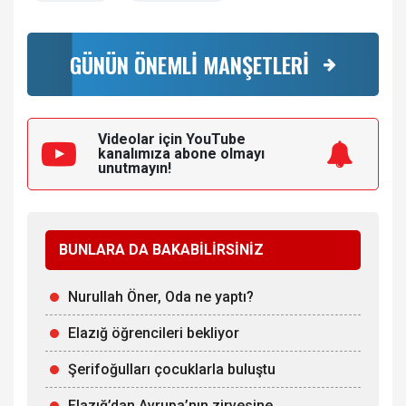
GÜNÜN ÖNEMLİ MANŞETLERİ
Videolar için YouTube
kanalımıza
abone olmayı
unutmayın!
BUNLARA DA BAKABİLİRSİNİZ
Nurullah Öner, Oda ne yaptı?
Elazığ öğrencileri bekliyor
Şerifoğulları çocuklarla buluştu
Elazığ’dan Avrupa’nın zirvesine