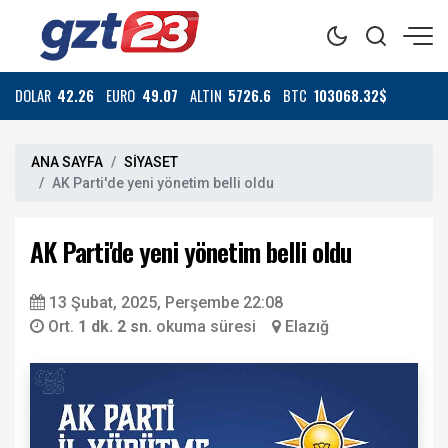
DOLAR
42.26
EURO
49.07
ALTIN
5726.6
BTC
103068.32$
ANA SAYFA
SİYASET
AK Parti'de yeni yönetim belli oldu
AK Parti'de yeni yönetim belli oldu
13 Şubat, 2025, Perşembe 22:08
Ort.
1 dk. 2 sn.
okuma süresi
Elazığ