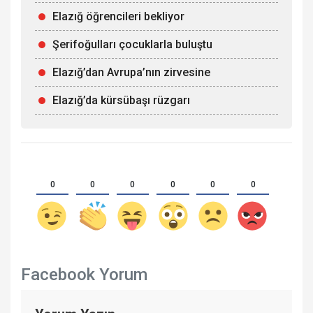
Elazığ öğrencileri bekliyor
Şerifoğulları çocuklarla buluştu
Elazığ’dan Avrupa’nın zirvesine
Elazığ’da kürsübaşı rüzgarı
0
0
0
0
0
0
Facebook Yorum