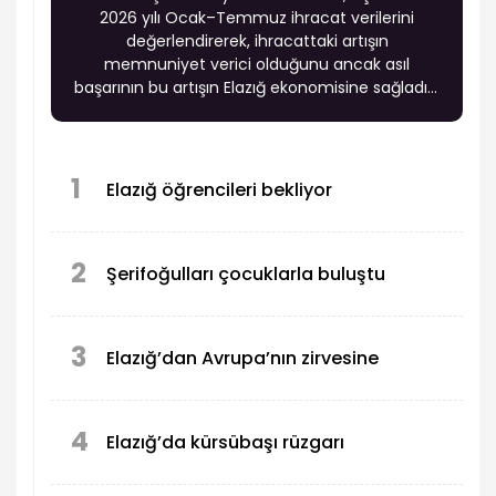
2026 yılı Ocak–Temmuz ihracat verilerini
değerlendirerek, ihracattaki artışın
memnuniyet verici olduğunu ancak asıl
başarının bu artışın Elazığ ekonomisine sağladığı
katma değerle ölçülmesi gerektiğini söyledi.
1
Elazığ öğrencileri bekliyor
2
Şerifoğulları çocuklarla buluştu
3
Elazığ’dan Avrupa’nın zirvesine
4
Elazığ’da kürsübaşı rüzgarı