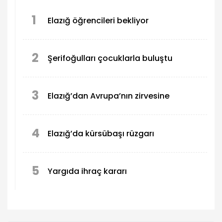
1
Elazığ öğrencileri bekliyor
2
Şerifoğulları çocuklarla buluştu
3
Elazığ’dan Avrupa’nın zirvesine
4
Elazığ’da kürsübaşı rüzgarı
5
Yargıda ihraç kararı