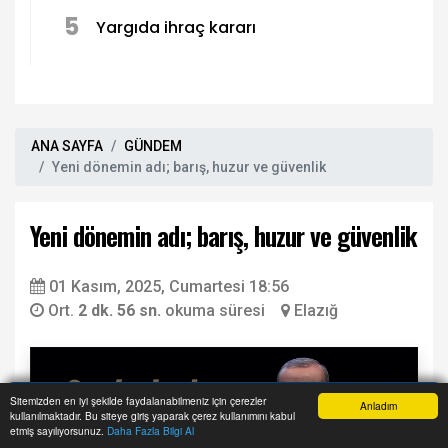
5
Yargıda ihraç kararı
ANA SAYFA
GÜNDEM
Yeni dönemin adı; barış, huzur ve güvenlik
Yeni dönemin adı; barış, huzur ve güvenlik
01 Kasım, 2025, Cumartesi 18:56
Ort.
2 dk. 56 sn.
okuma süresi
Elazığ
Sitemizden en iyi şekilde faydalanabilmeniz için çerezler
Anladım
kullanılmaktadır. Bu siteye giriş yaparak çerez kullanımını kabul
Anasayfa
Yazarlar
Haber Ara
İhbar Hattı
Menu
etmiş sayılıyorsunuz.
Daha Fazla Bilgi Al