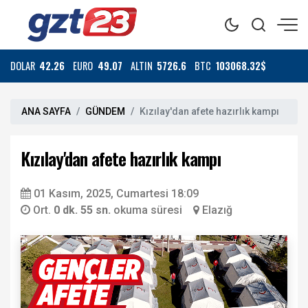
DOLAR
42.26
EURO
49.07
ALTIN
5726.6
BTC
103068.32$
ANA SAYFA
GÜNDEM
Kızılay'dan afete hazırlık kampı
Kızılay'dan afete hazırlık kampı
01 Kasım, 2025, Cumartesi 18:09
Ort.
0 dk. 55 sn.
okuma süresi
Elazığ