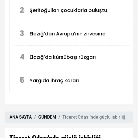
2
Şerifoğulları çocuklarla buluştu
3
Elazığ’dan Avrupa’nın zirvesine
4
Elazığ’da kürsübaşı rüzgarı
5
Yargıda ihraç kararı
ANA SAYFA
GÜNDEM
Ticaret Odası'nda güçlü işbirliği