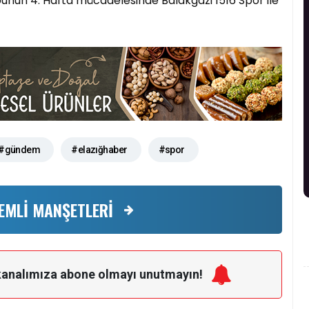
bunun 4. Hafta mücadelesinde Balakgazi 1516 Spor ile
#gündem
#elazığhaber
#spor
EMLİ MANŞETLERİ
kanalımıza
abone olmayı unutmayın!