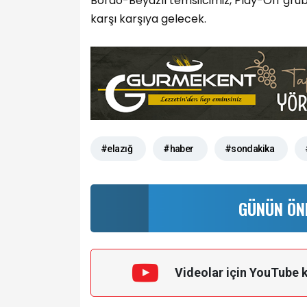
Bordo-Beyazlı temsilcimiz, Play-Off gru
karşı karşıya gelecek.
#elazığ
#haber
#sondakika
GÜNÜN ÖN
Videolar için YouTube 