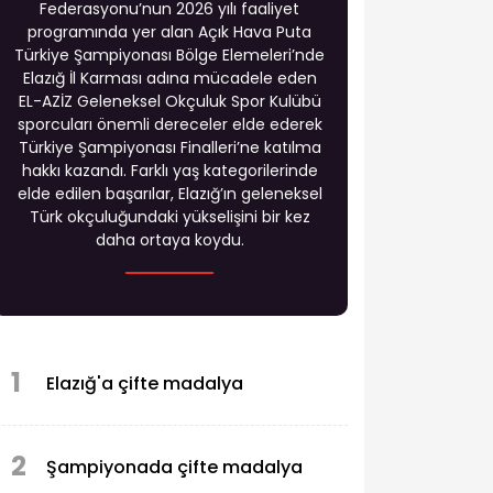
Federasyonu’nun 2026 yılı faaliyet
programında yer alan Açık Hava Puta
Türkiye Şampiyonası Bölge Elemeleri’nde
Elazığ İl Karması adına mücadele eden
EL-AZİZ Geleneksel Okçuluk Spor Kulübü
sporcuları önemli dereceler elde ederek
Türkiye Şampiyonası Finalleri’ne katılma
hakkı kazandı. Farklı yaş kategorilerinde
elde edilen başarılar, Elazığ’ın geleneksel
Türk okçuluğundaki yükselişini bir kez
daha ortaya koydu.
1
Elazığ'a çifte madalya
2
Şampiyonada çifte madalya