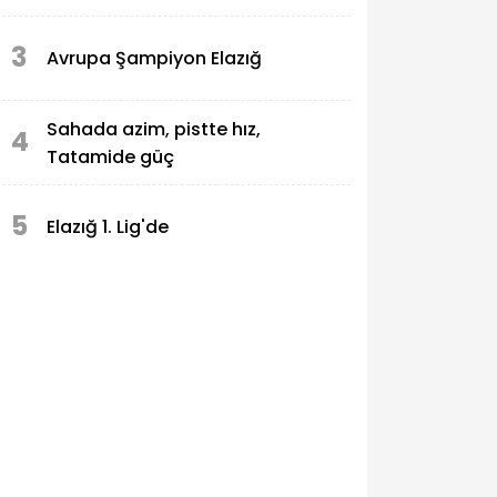
3
Avrupa Şampiyon Elazığ
Sahada azim, pistte hız,
4
Tatamide güç
5
Elazığ 1. Lig'de