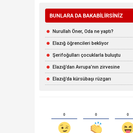
BUNLARA DA BAKABİLİRSİNİZ
Nurullah Öner, Oda ne yaptı?
Elazığ öğrencileri bekliyor
Şerifoğulları çocuklarla buluştu
Elazığ’dan Avrupa’nın zirvesine
Elazığ’da kürsübaşı rüzgarı
0
0
0