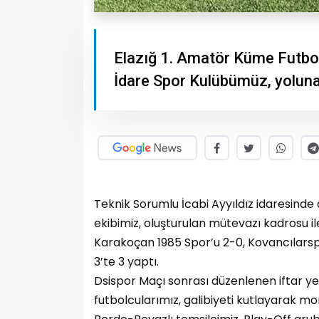
Elazığ 1. Amatör Küme Futbol
İdare Spor Kulübümüz, yoluna
Teknik Sorumlu İcabi Ayyıldız idaresinde 
ekibimiz, oluşturulan mütevazı kadrosu ile
Karakoçan 1985 Spor’u 2-0, Kovancılarspo
3’te 3 yaptı.
Dsispor Maçı sonrası düzenlenen iftar y
futbolcularımız, galibiyeti kutlayarak mo