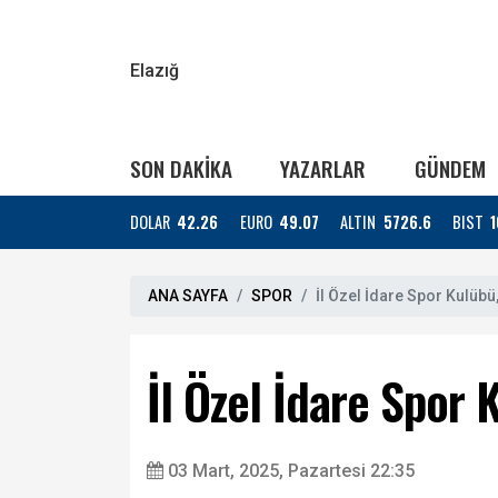
Elazığ
SON DAKİKA
YAZARLAR
GÜNDEM
DOLAR
42.26
EURO
49.07
ALTIN
5726.6
BIST
1
ANA SAYFA
SPOR
İl Özel İdare Spor Kulübü
İl Özel İdare Spor 
03 Mart, 2025, Pazartesi 22:35