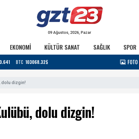
09 Ağustos, 2026, Pazar
EKONOMİ
KÜLTÜR SANAT
SAĞLIK
SPOR
FOTO
0.641
BTC
103068.32$
, dolu dizgin!
Kulübü, dolu dizgin!