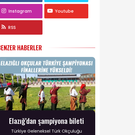
Instagram
Youtube
RSS
BENZER HABERLER
Elazığ’dan şampiyona bileti
Türkiye Geleneksel Türk Okçuluğu