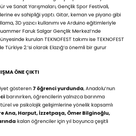
tür ve Sanat Yarışmaları, Gençlik Spor Festivali,
llerine ev sahipliği yaptı. Gitar, keman ve piyano gibi
dlama, 3D yazıcı kullanımı ve Arduino eğitimleriyle
t Muammer Faruk Salgar Gençlik Merkezi’nde
i bünyesinde kurulan TEKNOFEST takımı ise TEKNOFEST
 Türkiye 2.’si olarak Elazığ’a önemli bir gurur
IŞMA ÖNE ÇIKTI
liyet gösteren
7 öğrenci yurdunda
, Anadolu’nun
ci
barınırken, öğrencilerin yalnızca barınma
ültürel ve psikolojik gelişimlerine yönelik kapsamlı
are Ana, Harput, İzzetpaşa, Ömer Bilginoğlu,
arında
kalan öğrenciler için yıl boyunca çeşitli