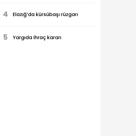
4
Elazığ’da kürsübaşı rüzgarı
5
Yargıda ihraç kararı