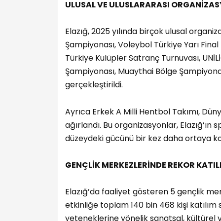
ULUSAL VE ULUSLARARASI ORGANİZAS
Elazığ, 2025 yılında birçok ulusal organi
Şampiyonası, Voleybol Türkiye Yarı Final M
Türkiye Kulüpler Satranç Turnuvası, UNİL
Şampiyonası, Muaythai Bölge Şampiyonası
gerçekleştirildi.
Ayrıca Erkek A Milli Hentbol Takımı, Dü
ağırlandı. Bu organizasyonlar, Elazığ’ın s
düzeydeki gücünü bir kez daha ortaya k
GENÇLİK MERKEZLERİNDE REKOR KATIL
Elazığ’da faaliyet gösteren 5 gençlik me
etkinliğe toplam 140 bin 468 kişi katılım 
yeteneklerine yönelik sanatsal, kültürel 