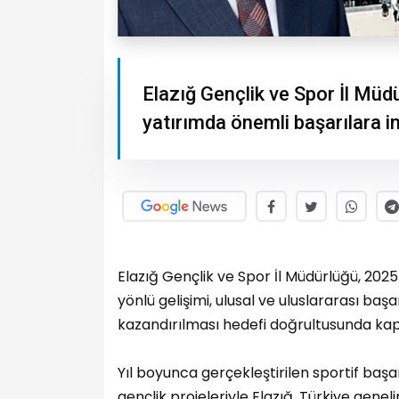
Elazığ Gençlik ve Spor İl Müd
yatırımda önemli başarılara i
Elazığ Gençlik ve Spor İl Müdürlüğü, 202
yönlü gelişimi, ulusal ve uluslararası başar
kazandırılması hedefi doğrultusunda kap
Yıl boyunca gerçekleştirilen sportif başar
gençlik projeleriyle Elazığ, Türkiye gene