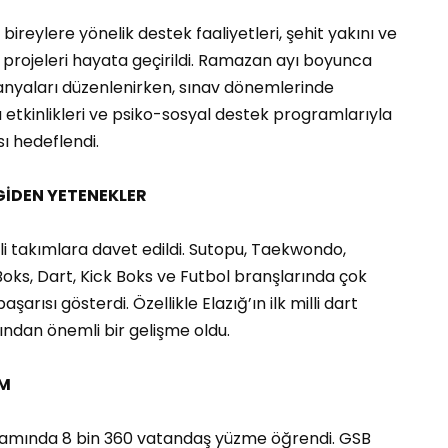
bireylere yönelik destek faaliyetleri, şehit yakını ve
u projeleri hayata geçirildi. Ramazan ayı boyunca
anyaları düzenlenirken, sınav dönemlerinde
 etkinlikleri ve psiko-sosyal destek programlarıyla
sı hedeflendi.
GİDEN YETENEKLER
li takımlara davet edildi. Sutopu, Taekwondo,
oks, Dart, Kick Boks ve Futbol branşlarında çok
arısı gösterdi. Özellikle Elazığ’ın ilk milli dart
ısından önemli bir gelişme oldu.
IM
samında 8 bin 360 vatandaş yüzme öğrendi. GSB