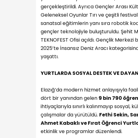
gerçekleştirildi. Ayrıca Gençler Arası Kül
Geleneksel Oyunlar Tırı ve çeşitli festiva
sanatsal eğitimlerin yanı sıra robotik ko
gençler teknolojiyle buluşturuldu. Şehi
TEKNOFEST Ofisi açıldı. Gençlik Merkez
2025’te İnsansız Deniz Aracı kategorisinde
yaşattı.
YURTLARDA SOSYAL DESTEK VE DAYAN
Elazığ’da modern hizmet anlayışıyla faa
dört bir yanından gelen
9 bin 790 öğren
ihtiyaçlarıyla sınırlı kalınmayıp sosyal, k
çalışmalar da yürütüldü.
Fethi Sekin, S
Ahmet Kabaklı ve Fırat Öğrenci Yurtl
etkinlik ve programlar düzenlendi.