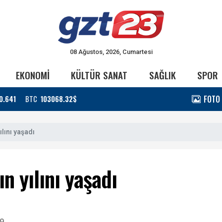
08 Ağustos, 2026, Cumartesi
EKONOMİ
KÜLTÜR SANAT
SAĞLIK
SPOR
FOTO
0.641
BTC
103068.32$
ılını yaşadı
n yılını yaşadı
59