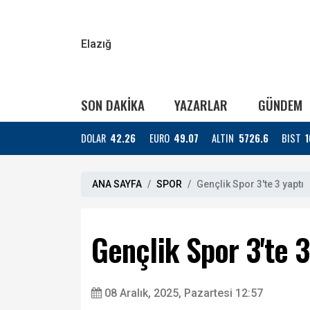
Elazığ
SON DAKİKA
YAZARLAR
GÜNDEM
DOLAR
42.26
EURO
49.07
ALTIN
5726.6
BIST
1
ANA SAYFA
SPOR
Gençlik Spor 3'te 3 yaptı
Gençlik Spor 3'te 3
08 Aralık, 2025, Pazartesi 12:57