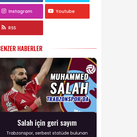
Instagram
Youtube
RSS
BENZER HABERLER
Salah için geri sayım
Trabzonspor, serbest statüde bulunan