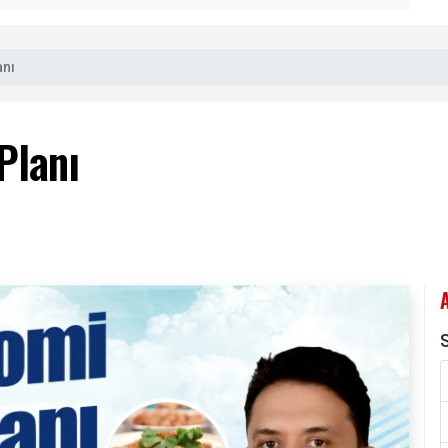
anı
Planı
S