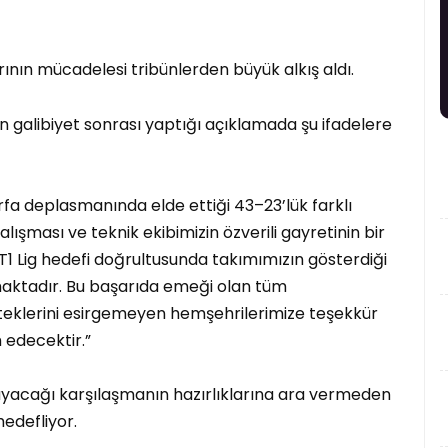
ının mücadelesi tribünlerden büyük alkış aldı.
an galibiyet sonrası yaptığı açıklamada şu ifadelere
fa deplasmanında elde ettiği 43–23’lük farklı
çalışması ve teknik ekibimizin özverili gayretinin bir
T1 Lig hedefi doğrultusunda takımımızın gösterdiği
rmaktadır. Bu başarıda emeği olan tüm
teklerini esirgemeyen hemşehrilerimize teşekkür
 edecektir.”
ayacağı karşılaşmanın hazırlıklarına ara vermeden
hedefliyor.