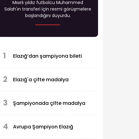
Mısırlı yıldız futbolcu Muhammed
Salah'ın transferi için resmi görüşmelere
başlandığını duyurdu.
1
Elazığ’dan şampiyona bileti
2
Elazığ'a çifte madalya
3
Şampiyonada çifte madalya
4
Avrupa Şampiyon Elazığ