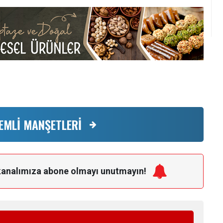
EMLİ MANŞETLERİ
kanalımıza
abone olmayı unutmayın!