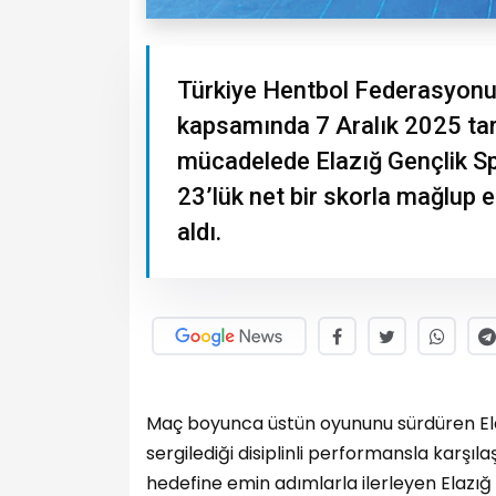
Türkiye Hentbol Federasyonu 2
kapsamında 7 Aralık 2025 tar
mücadelede Elazığ Gençlik Sp
23’lük net bir skorla mağlup e
aldı.
Maç boyunca üstün oyununu sürdüren E
sergilediği disiplinli performansla karş
hedefine emin adımlarla ilerleyen Elazığ G