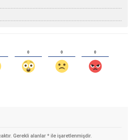
0
0
0
ktır. Gerekli alanlar
*
ile işaretlenmişdir.