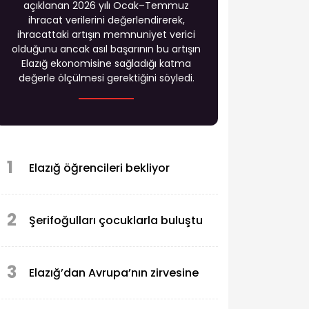
açıklanan 2026 yılı Ocak–Temmuz
ihracat verilerini değerlendirerek,
ihracattaki artışın memnuniyet verici
olduğunu ancak asıl başarının bu artışın
Elazığ ekonomisine sağladığı katma
değerle ölçülmesi gerektiğini söyledi.
1
Elazığ öğrencileri bekliyor
2
Şerifoğulları çocuklarla buluştu
3
Elazığ’dan Avrupa’nın zirvesine