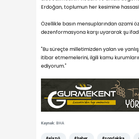
Erdoğan, toplumun her kesimine hassasi
​Özellikle basın mensuplarından azami öz
dezenformasyona karşı uyararak şu ifadel
​"Bu süreçte milletimizden yalan ve yan
itibar etmemelerini, ilgili kamu kurumlar
ediyorum."
Kaynak:
BHA
#elazığ
#haber
#sondakika