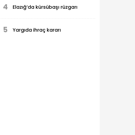
4
Elazığ’da kürsübaşı rüzgarı
5
Yargıda ihraç kararı