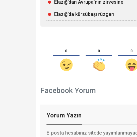
Elazığ’dan Avrupa’nın zirvesine
Elazığ’da kürsübaşı rüzgarı
0
0
0
Facebook Yorum
Yorum Yazın
E-posta hesabınız sitede yayımlanmayaca