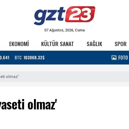
07 Ağustos, 2026, Cuma
EKONOMİ
KÜLTÜR SANAT
SAĞLIK
SPOR
FOTO
0.641
BTC
103068.32$
eti olmaz'
yaseti olmaz'