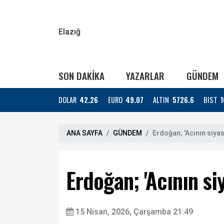
Elazığ
SON DAKİKA
YAZARLAR
GÜNDEM
DOLAR
42.26
EURO
49.07
ALTIN
5726.6
BIST
1
ANA SAYFA
GÜNDEM
Erdoğan; 'Acının siyas
Erdoğan; 'Acının si
15 Nisan, 2026, Çarşamba 21:49