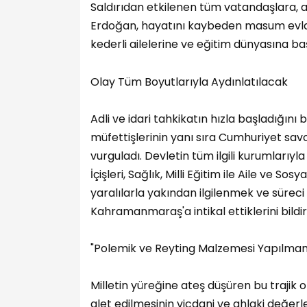
​Saldırıdan etkilenen tüm vatandaşlara, a
Erdoğan, hayatını kaybeden masum evlat
kederli ailelerine ve eğitim dünyasına baş
​Olay Tüm Boyutlarıyla Aydınlatılacak
​Adli ve idari tahkikatın hızla başladığı
müfettişlerinin yanı sıra Cumhuriyet savcı
vurguladı. Devletin tüm ilgili kurumları
İçişleri, Sağlık, Milli Eğitim ile Aile ve So
yaralılarla yakından ilgilenmek ve süre
Kahramanmaraş'a intikal ettiklerini bildir
​"Polemik ve Reyting Malzemesi Yapılmam
​Milletin yüreğine ateş düşüren bu trajik 
alet edilmesinin vicdani ve ahlaki değe