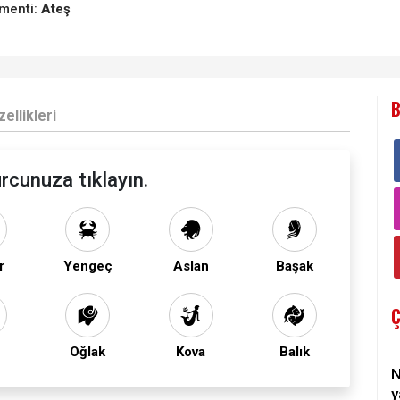
menti:
Ateş
B
ellikleri
rcunuza tıklayın.
r
Yengeç
Aslan
Başak
Oğlak
Kova
Balık
N
y