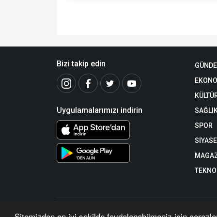
Bizi takip edin
GÜND
EKONO
KÜLTÜ
Uygulamalarımızı indirin
SAĞLI
SPOR
SİYAS
MAGAZ
TEKNO
https://www.gzt23.com/ internet sitesinde yayınlanan yazı,
Sitemizden en iyi şekilde faydalanabilmeniz için çerezle