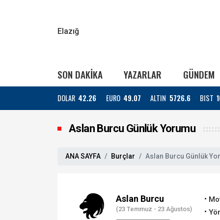
Elazığ
SON DAKİKA
YAZARLAR
GÜNDEM
DOLAR
42.26
EURO
49.07
ALTIN
5726.6
BIST
1
Aslan Burcu Günlük Yorumu
ANA SAYFA
Burçlar
Aslan Burcu Günlük Y
Aslan Burcu
Mo
(23 Temmuz - 23 Ağustos)
Yön