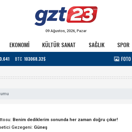
09 Ağustos, 2026, Pazar
EKONOMİ
KÜLTÜR SANAT
SAĞLIK
SPOR
FOTO
0.641
BTC
103068.32$
orumu
ttosu:
Benim dediklerim sonunda her zaman doğru çıkar!
etici Gezegeni:
Güneş