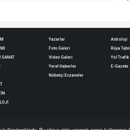
EM
Yazarlar
Astroloji
Mİ
Foto Galeri
Rüya Tabir
R SANAT
Video Galeri
Yol Trafi
K
Yerel Haberler
E-Gazete
Nöbetçi Eczaneler
ET
İN
LOJİ
 haber, video ve fotoğrafların her türlü hakkı saklıdır. İzin alınmadan, kaynak
r kullanılmaktadır. Bu siteye giriş yaparak çerez kullanımını