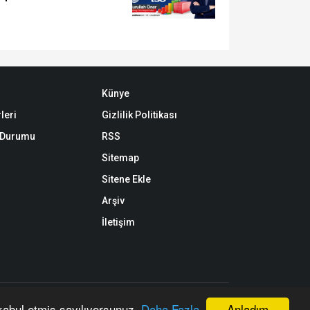
Künye
leri
Gizlilik Politikası
k Durumu
RSS
Sitemap
Sitene Ekle
Arşiv
İletişim
 gösterilerek dahi kullanılamaz.
Anladım
 kabul etmiş sayılıyorsunuz.
Daha Fazla