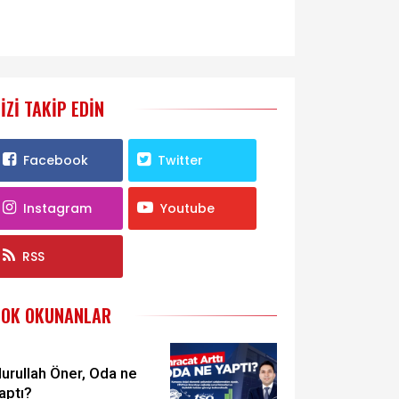
IZI TAKIP EDIN
Facebook
Twitter
Instagram
Youtube
RSS
ÇOK OKUNANLAR
urullah Öner, Oda ne
aptı?